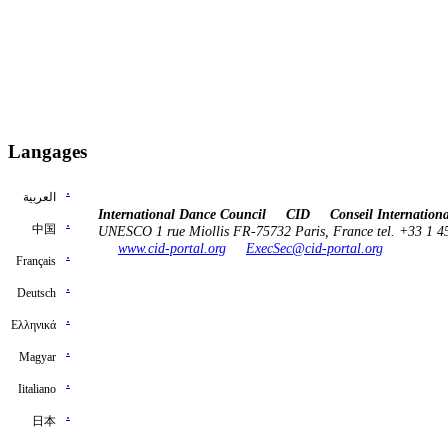
Langages
.
العربية
International Dance Council CID Conseil International
.
中国
UNESCO 1 rue Miollis FR-75732 Paris, France tel. +33 1 4
www.cid-portal.org
ExecSec@cid-portal.org
.
Français
.
Deutsch
.
Ελληνικά
.
Μagyar
.
Ιitaliano
.
日本
.