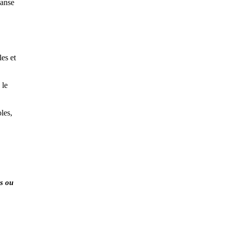
danse
les et
 le
les,
is ou