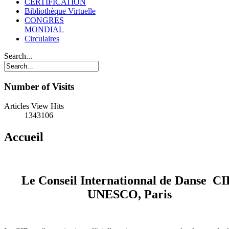
CERTIFICATION
Bibliothèque Virtuelle
CONGRES
MONDIAL
Circulaires
Search...
Number of Visits
Articles View Hits
1343106
Accueil
Le Conseil Internationnal de Danse
CI
UNESCO, Paris