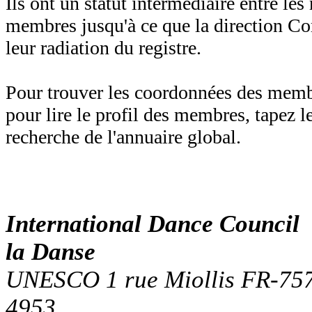
Ils ont
un statut intermédiaire
entre les
membres
jusqu'à ce que la
direction
Co
leur
radiation du registre
.
Pour trouver les coordonnées
des memb
pour lire
le profil des membres
, tapez
l
recherche de
l'annuaire global
.
International Dance Counci
la Danse
UNESCO 1 rue Miollis FR-7573
4953